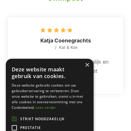
Katja Coenegrachts
Kat & Koe
Super tevreden! Gebruiksvriendelijk en
×
Deze website maakt
één op één hulp als je er even niet
gebruik van cookies.
uitkomt.
Deze website gebruikt cookies om uw
gebruikerservaring te verbeteren. Door
onze website te gebruiken, stemt u in met
alle cookies in overeenstemming met ons
Cookiebeleid.
Lees verder
STRIKT NOODZAKELIJK
PRESTATIE